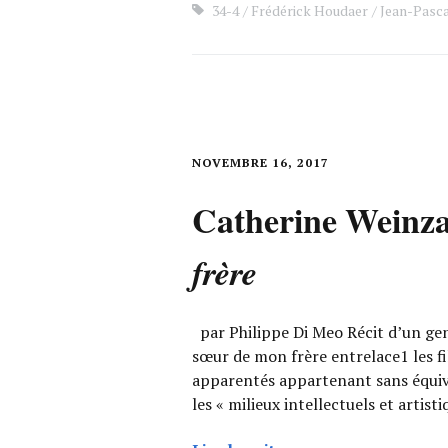
34-4
Frédérick Houdaer
Jean-Pasc
NOVEMBRE 16, 2017
Catherine Weinza
frère
par Philippe Di Meo Récit d’un genr
sœur de mon frère entrelace1 les fi
apparentés appartenant sans équiv
les « milieux intellectuels et artist