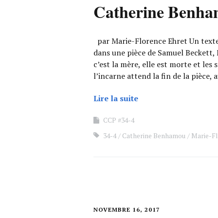
Catherine Benha
par Marie-Florence Ehret Un texte
dans une pièce de Samuel Beckett, F
c’est la mère, elle est morte et les 
l’incarne attend la fin de la pièce, 
Lire la suite
CCP #34-4
34-4
Catherine Benhamou
Marie-Fl
NOVEMBRE 16, 2017