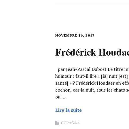
NOVEMBRE 16, 2017
Frédérick Houda
par Jean-Pascal Dubost Le titre int
humour : faut-il lire « [la] nuit [est]
santé] » ? Frédérick Houdaer en eff
cochon, car la nuit, tous les chats s
ou …
Lire la suite
CCP #34-4