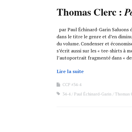
Thomas Clerc :
P
par Paul Échinard-Garin Saluons d’
dans le titre le genre et d’en dimin
du volume. Condenser et économis
s’écrit aussi sur les « tee-shirts à 
l’autoportrait fragmenté dans « d
Lire la suite
CCP #34-4
34-4
Paul Échinard-Garin
Thomas 