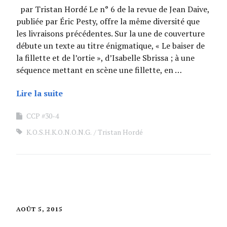
par Tristan Hordé Le n° 6 de la revue de Jean Daive,
publiée par Éric Pesty, offre la même diversité que
les livraisons précédentes. Sur la une de couverture
débute un texte au titre énigmatique, « Le baiser de
la fillette et de l’ortie », d’Isabelle Sbrissa ; à une
séquence mettant en scène une fillette, en …
Lire la suite
CCP #30-4
K.O.S.H.K.O.N.O.N.G.
Tristan Hordé
AOÛT 5, 2015