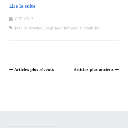
Lire la suite
CCP #31-2
Jean de Breyne
Siegfried Plümper-Hüttenbrink
Navigation Articles
Articles plus récents
Articles plus anciens