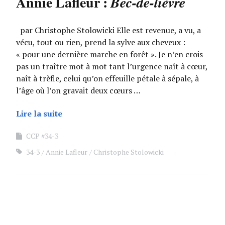
Annie Lafleur :
Bec-de-lièvre
par Christophe Stolowicki Elle est revenue, a vu, a
vécu, tout ou rien, prend la sylve aux cheveux :
« pour une dernière marche en forêt ». Je n’en crois
pas un traître mot à mot tant l’urgence naît à cœur,
naît à trèfle, celui qu’on effeuille pétale à sépale, à
l’âge où l’on gravait deux cœurs …
Lire la suite
CCP #34-3
34-3
Annie Lafleur
Christophe Stolowicki