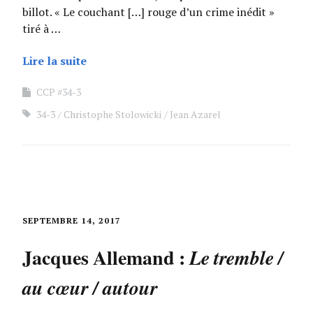
billot. « Le couchant […] rouge d’un crime inédit »
tiré à …
Lire la suite
CCP #34-3
34-3
Christophe Stolowicki
Jean Azarel
SEPTEMBRE 14, 2017
Jacques Allemand :
Le tremble /
au cœur / autour