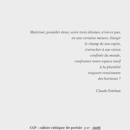
Maïtriser, posséder deux, voire trois idiomes, n'est-ce pas,
en une certaine mesure, élargir
le champ de son esprit,
s'arracher à use vision
confinée du monde,
confronter notre espace natif
à la pluralité
toujours renaissante
des horizons ?
Claude Esteban
CCP : cahier critique de poésie
par
cipM