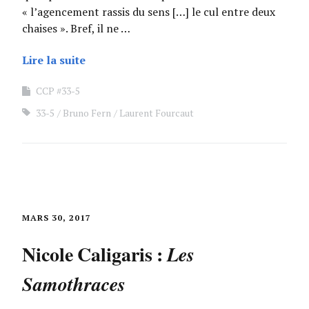
« l’agencement rassis du sens […] le cul entre deux
chaises ». Bref, il ne …
Lire la suite
CCP #33-5
33-5
Bruno Fern
Laurent Fourcaut
MARS 30, 2017
Nicole Caligaris :
Les
Samothraces