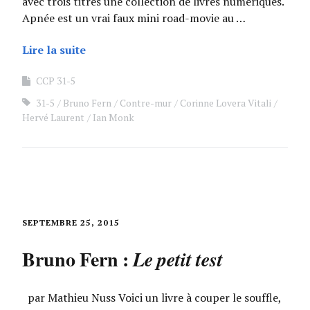
avec trois titres une collection de livres numériques.
Apnée est un vrai faux mini road-movie au …
Lire la suite
CCP 31-5
31-5
Bruno Fern
Contre-mur
Corinne Lovera Vitali
Hervé Laurent
Ian Monk
SEPTEMBRE 25, 2015
Bruno Fern :
Le petit test
par Mathieu Nuss Voici un livre à couper le souffle,