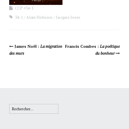
CCP #34-1
34-1
Alain Helissen
Jacques Josse
Navigation Article
James Noël :
La migration
Francis Combes :
La poétique
des murs
du bonheur
Rechercher :