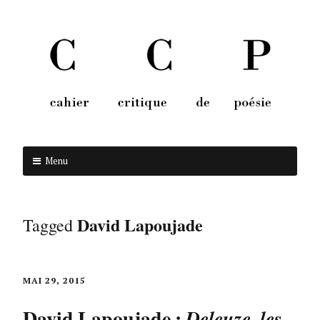
Menu
Aller au contenu
David Lapoujade
Tagged
MAI 29, 2015
David Lapoujade :
Deleuze, les