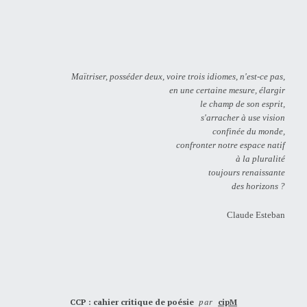
Maïtriser, posséder deux, voire trois idiomes, n'est-ce pas,
en une certaine mesure, élargir
le champ de son esprit,
s'arracher à use vision
confinée du monde,
confronter notre espace natif
à la pluralité
toujours renaissante
des horizons ?
Claude Esteban
CCP : cahier critique de poésie
par
cipM