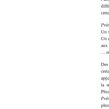
dif
cert
Pré
Un s
Un 
aux 
… et
Des
cert
appa
la s
Phr
Pré
plus