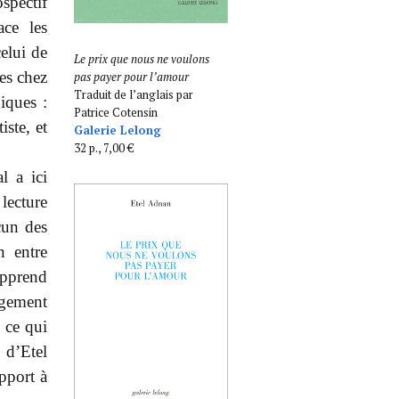
ospectif
ace les
celui de
Le prix que nous ne voulons
es chez
pas payer pour l’amour
Traduit de l’anglais par
iques :
Patrice Cotensin
iste, et
Galerie Lelong
32 p., 7,00 €
l a ici
lecture
cun des
n entre
apprend
ngement
 ce qui
 d’Etel
pport à