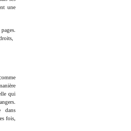
ent une
 pages.
roits,
t comme
manière
lle qui
angers.
e dans
es fois,