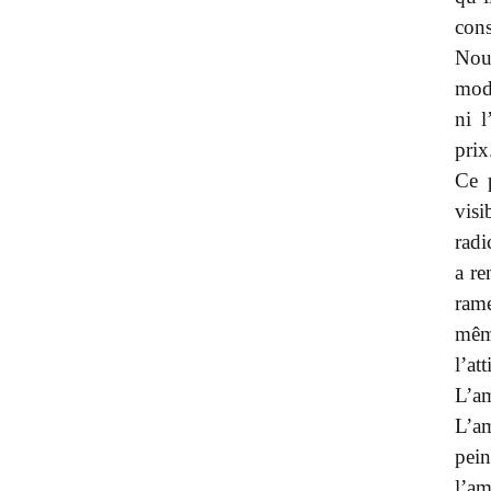
cons
Nous
mode
ni l
prix
Ce p
vis
radi
a re
rame
mêm
l’at
L’a
L’a
pein
l’am