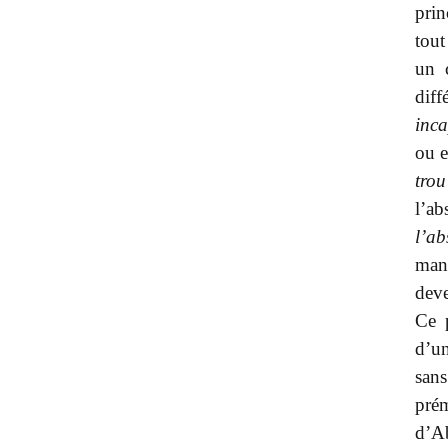
prin
tout
un 
diff
inca
ou 
trou
l’ab
l’ab
man
dev
Ce p
d’un
san
pré
d’A