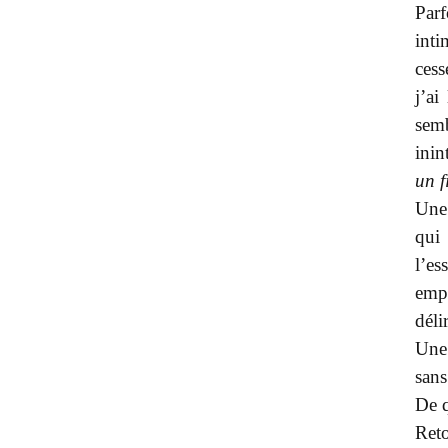
Parf
inti
cess
j’ai
sem
inin
un f
Une 
qui 
l’es
emp
déli
Une 
san
De q
Ret