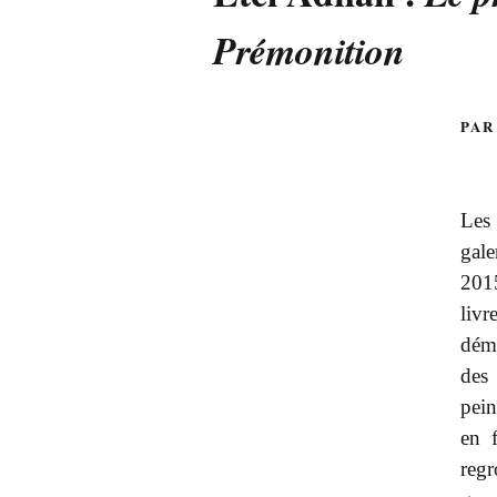
Prémonition
PAR
Les
gale
201
livr
déma
des
pein
en f
regr