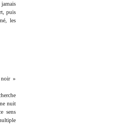
 jamais
t, puis
mé, les
 noir »
cherche
une nuit
ce sens
ultiple