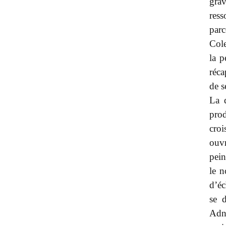
grav
res
parc
Cole
la p
réca
de s
La 
pro
croi
ouvr
pein
le n
d’éc
se d
Adna