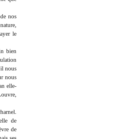
 de nos
nature,
ayer le
in bien
ulation
il nous
ur nous
n elle-
Louvre,
harnel.
elle de
ièvre de
ais ses