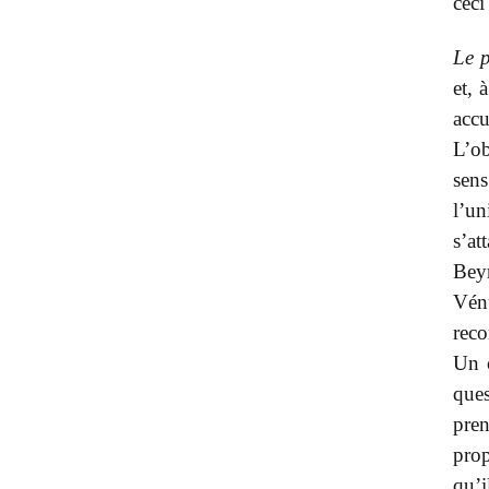
ceci
Le 
et, 
accu
L’ob
sens
l’un
s’at
Beyr
Vénu
reco
Un c
ques
pre
prop
qu’i