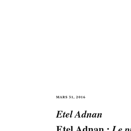
MARS 31, 2016
Etel Adnan
Etel Adnan :
Le p