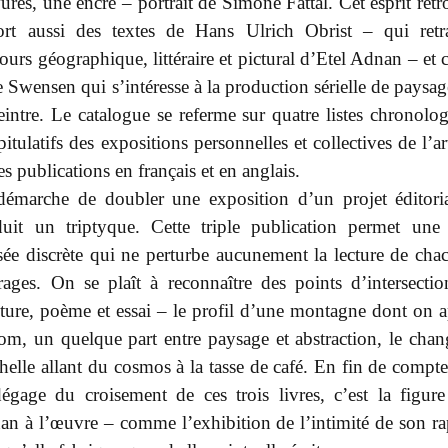
ures, une encre – portrait de Simone Fattal. Cet esprit rétr
sort aussi des textes de Hans Ulrich Obrist – qui retr
ours géographique, littéraire et pictural d’Etel Adnan – et 
 Swensen qui s’intéresse à la production sérielle de paysag
eintre. Le catalogue se referme sur quatre listes chronolog
pitulatifs des expositions personnelles et collectives de l’art
es publications en français et en anglais.
démarche de doubler une exposition d’un projet éditoria
duit un triptyque. Cette triple publication permet une 
sée discrète qui ne perturbe aucunement la lecture de cha
ages. On se plaît à reconnaître des points d’intersectio
ture, poème et essai – le profil d’une montagne dont on 
om, un quelque part entre paysage et abstraction, le cha
helle allant du cosmos à la tasse de café. En fin de compte
égage du croisement de ces trois livres, c’est la figure
n à l’œuvre – comme l’exhibition de l’intimité de son ra