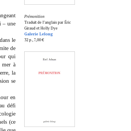
angeant
Prémonition
Traduit de l’anglais par Éric
ai – une
Giraud et Holly Dye
Galerie Lelong
 dans le
32 p., 7,00 €
mite de
our qui
a mer à
rre, la
ssion se
mour en
au défi
cologie
els (ce
olie que