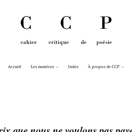
Aller au contenu
Accueil
Les numéros
Index
À propos de CCP
rix que nous ne voulons pas pay