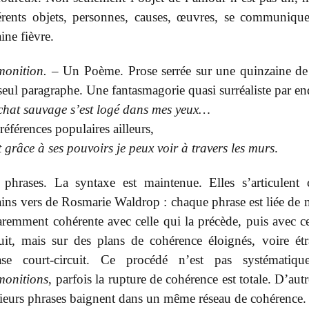
férents objets, personnes, causes, œuvres, se communiqu
aine fièvre.
monition.
– Un Poème. Prose serrée sur une quinzaine de
eul paragraphe. Une fantasmagorie quasi surréaliste par end
chat sauvage s’est logé dans mes yeux…
références populaires ailleurs,
 grâce à ses pouvoirs je peux voir à travers les murs
.
 phrases. La syntaxe est maintenue. Elles s’articulen
ains vers de Rosmarie Waldrop : chaque phrase est liée de 
remment cohérente avec celle qui la précède, puis avec ce
uit, mais sur des plans de cohérence éloignés, voire étr
ase court-circuit. Ce procédé n’est pas systématiqu
monitions
, parfois la rupture de cohérence est totale. D’autr
ieurs phrases baignent dans un même réseau de cohérence.