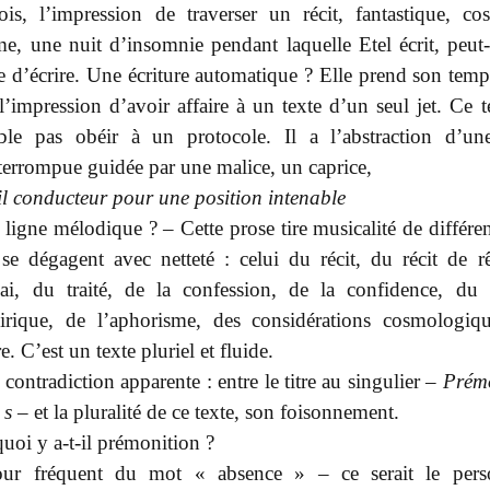
ois, l’impression de traverser un récit, fantastique, co
me, une nuit d’insomnie pendant laquelle Etel écrit, peut-
e d’écrire. Une écriture automatique ? Elle prend son temp
 l’impression d’avoir affaire à un texte d’un seul jet. Ce 
ble pas obéir à un protocole. Il a l’abstraction d’un
terrompue guidée par une malice, un caprice,
il conducteur pour une position intenable
ligne mélodique ? – Cette prose tire musicalité de différen
se dégagent avec netteté : celui du récit, du récit de r
sai, du traité, de la confession, de la confidence, du 
irique, de l’aphorisme, des considérations cosmologiq
re. C’est un texte pluriel et fluide.
contradiction apparente : entre le titre au singulier –
Prém
s
s
– et la pluralité de ce texte, son foisonnement.
uoi y a-t-il prémonition ?
our fréquent du mot « absence » – ce serait le pers