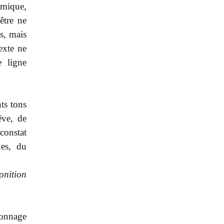
smique,
être ne
s, mais
texte ne
e ligne
ts tons
êve, de
constat
ues, du
onition
onnage