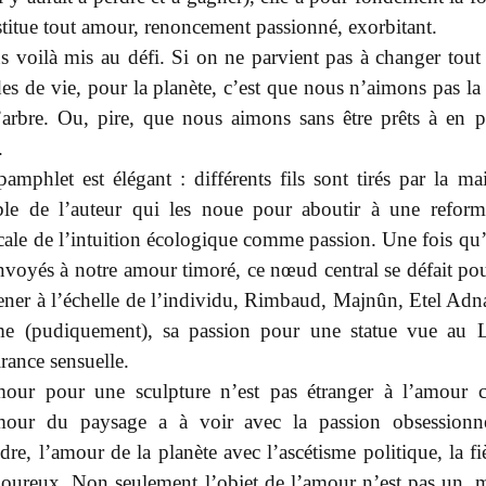
titue tout amour, renoncement passionné, exorbitant.
 voilà mis au défi. Si on ne parvient pas à changer tout
s de vie, pour la planète, c’est que nous n’aimons pas la 
’arbre. Ou, pire, que nous aimons sans être prêts à en p
.
amphlet est élégant : différents fils sont tirés par la ma
ible de l’auteur qui les noue pour aboutir à une reform
cale de l’intuition écologique comme passion. Une fois qu’
nvoyés à notre amour timoré, ce nœud central se défait po
ner à l’échelle de l’individu, Rimbaud, Majnûn, Etel Adna
e (pudiquement), sa passion pour une statue vue au 
tirance sensuelle.
mour pour une sculpture n’est pas étranger à l’amour c
mour du paysage a à voir avec la passion obsessionn
dre, l’amour de la planète avec l’ascétisme politique, la f
oureux. Non seulement l’objet de l’amour n’est pas un, m