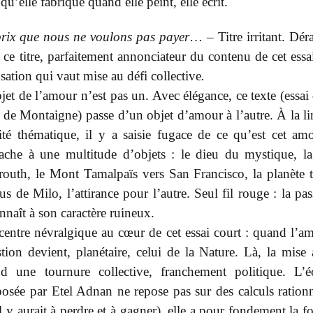
 qu’elle fabrique quand elle peint, elle écrit.
prix que nous ne voulons pas payer
… – Titre irritant. Dér
à ce titre, parfaitement annonciateur du contenu de cet ess
sation qui vaut mise au défi collective
.
jet de l’amour n’est pas un. Avec élégance, ce texte (essai
 de Montaigne) passe d’un objet d’amour à l’autre. À la li
ité thématique, il y a saisie fugace de ce qu’est cet am
tache à une multitude d’objets : le dieu du mystique, l
outh, le Mont Tamalpaïs vers San Francisco, la planète te
s de Milo, l’attirance pour l’autre. Seul fil rouge : la pa
nnaît à son caractère ruineux.
entre névralgique au cœur de cet essai court : quand l’a
tion devient, planétaire, celui de la Nature. Là, la mise 
nd une tournure collective, franchement politique. L’é
osée par Etel Adnan ne repose pas sur des calculs rationn
l y aurait à perdre et à gagner), elle a pour fondement la f