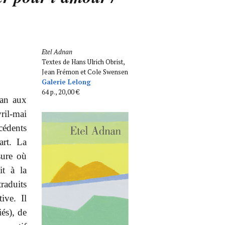
Etel Adnan
Textes de Hans Ulrich Obrist,
Jean Frémon et Cole Swensen
Galerie Lelong
64 p., 20,00 €
nan aux
ril-mai
cédents
art. La
sure où
it à la
traduits
ive. Il
iés), de