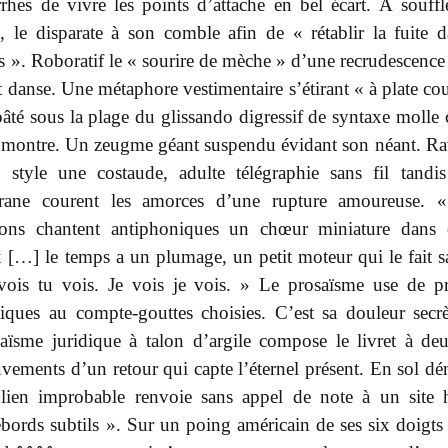
rhes de vivre les points d’attache en bel écart. À souffl
, le disparate à son comble afin de « rétablir la fuite d
s ». Roboratif le « sourire de mèche » d’une recrudescence 
 danse. Une métaphore vestimentaire s’étirant « à plate cou
âté sous la plage du glissando digressif de syntaxe moll
 montre. Un zeugme géant suspendu évidant son néant. R
s style une costaude, adulte télégraphie sans fil tandi
igrane courent les amorces d’une rupture amoureuse.
llons chantent antiphoniques un chœur miniature dans
 […] le temps a un plumage, un petit moteur qui le fait sau
vois tu vois. Je vois je vois. » Le prosaïsme use de p
iques au compte-gouttes choisies. C’est sa douleur secr
aïsme juridique à talon d’argile compose le livret à deu
ements d’un retour qui capte l’éternel présent. En sol dé
lien improbable renvoie sans appel de note à un site 
bords subtils ». Sur un poing américain de ses six doigts l