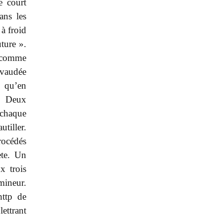
e court
ans les
à froid
ture ».
e comme
avaudée
s qu’en
 « Deux
 chaque
tiller.
rocédés
ète. Un
x trois
mineur.
http de
ettrant