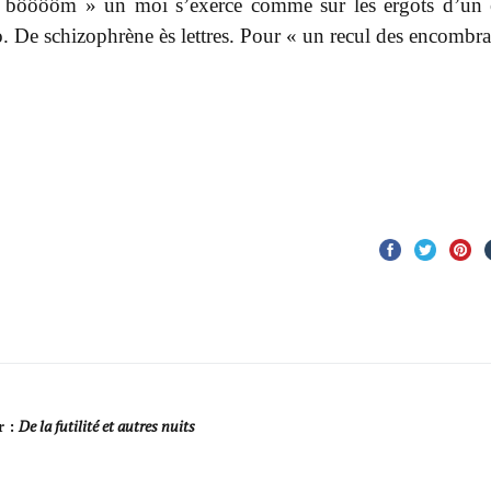
« bôôôôm » un moi s’exerce comme sur les ergots d’un
. De schizophrène ès lettres. Pour « un recul des encombra
r :
De la futilité et autres nuits