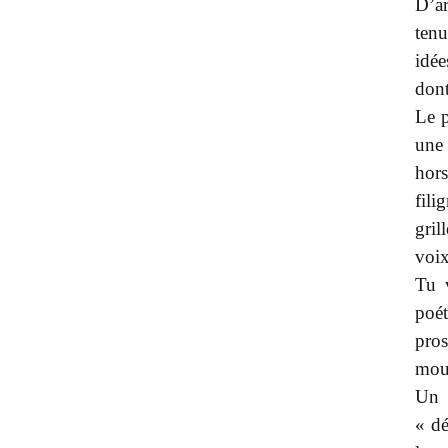
D’ar
tenu
idée
dont
Le p
une
hor
fil
gri
voix
Tu 
poét
pros
mouv
Un 
« dé