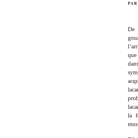
PAR
De 
gou
l’ar
que 
dans
sym
acqu
laca
pro
laca
la 
musi