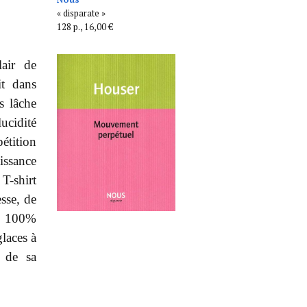
« disparate »
128 p., 16,00 €
lair de
it dans
s lâche
ucidité
étition
issance
T-shirt
sse, de
 : 100%
glaces à
t de sa