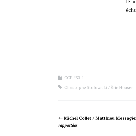
le 
écho
CCP #30-1
Christophe Stolowicki
Éric Houser
Navigation Article
Michel Collet / Matthieu Messagie
rapportées