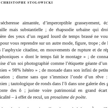
 CHRISTOPHE STOLOWICKI
sécheresse aimantée, d’imperceptible grasseyement, éc
aille mais substantielle ; de rhapsodie urbaine qui dro
rière des yeux d’un regard lourd de temps brassé ne vou
pour vous reprendre sur un autre mode, figure, trope ; de l
 l’asphyxie citadine, en mouvements de rupture et de rép
phoniques « dont le temps fait le montage » ; de conna
ise d’un soi photographié comme l’étiquette géante d’un 
nien « 98% hétéro » ; de monade dans son infini de petite
bation ; diurne sans que s’immisce l’onde d’un rêve
nien ; tautologique de ronds dans l’ô dans une galerie des 
fonte des ô ; juriste voire patrimonial en grand écar
calité – à effet de recul, un
prosaïsme de poète
.