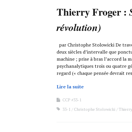
Thierry Froger :
révolution)
par Christophe Stolowicki De travel
deux siècles d’intervalle que ponct
machine ; prise à bras l’accord la 
psychanalytiques trois ou quatre gé
regard (« chaque pensée devrait re
Lire la suite
CCP #33-1
33-1
Christophe Stolowicki
Thierr