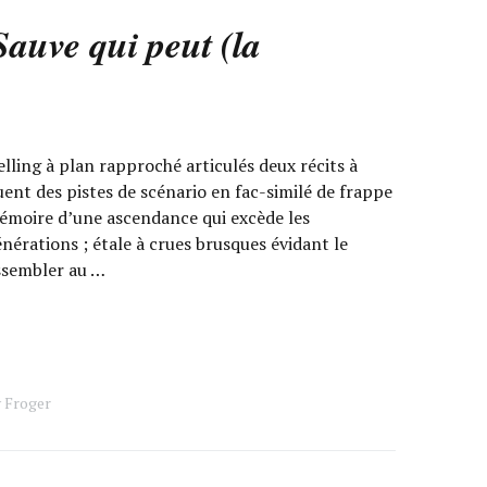
Sauve qui peut (la
ling à plan rapproché articulés deux récits à
uent des pistes de scénario en fac-similé de frappe
mémoire d’une ascendance qui excède les
nérations ; étale à crues brusques évidant le
ssembler au …
y Froger