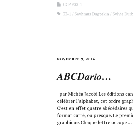
CCP #33-1
33-1
Seyhmus Dagtekin
Sylvie Dur
NOVEMBRE 9, 2016
ABCDario…
par Michéa Jacobi Les éditions cani
célébrer l’alphabet, cet ordre graph
C’est en effet quatre abécédaires q
format carré, ou presque. Le prem
graphique. Chaque lettre occupe …