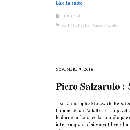
Lire la suite
CCP #33-1
33-1
Collectif
Michéa Jacobi
NOVEMBRE 9, 2016
Piero Salzarulo :
par Christophe Stolowicki Réputée
l’homicide ou l’adultère – au psych
le dormeur loquace la somniloquie 
interrompu ni clairement liée à l’