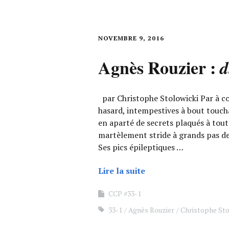
NOVEMBRE 9, 2016
Agnès Rouzier :
d
par Christophe Stolowicki Par à c
hasard, intempestives à bout toucha
en aparté de secrets plaqués à tou
martèlement stride à grands pas de s
Ses pics épileptiques …
Lire la suite
CCP #33-1
33-1
Agnès Rouzier
Christophe Sto