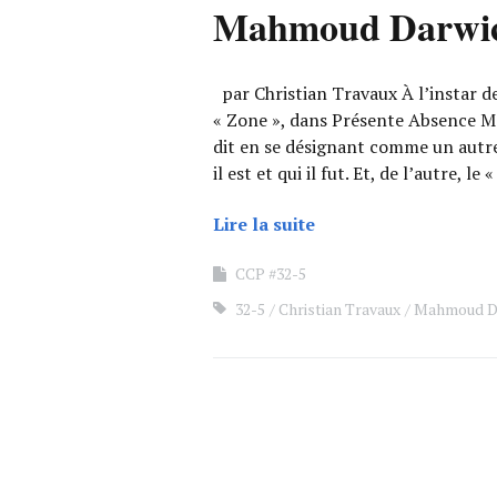
Mahmoud Darwic
par Christian Travaux À l’instar de
« Zone », dans Présente Absence Ma
dit en se désignant comme un autre. 
il est et qui il fut. Et, de l’autre, le 
Lire la suite
CCP #32-5
32-5
Christian Travaux
Mahmoud D