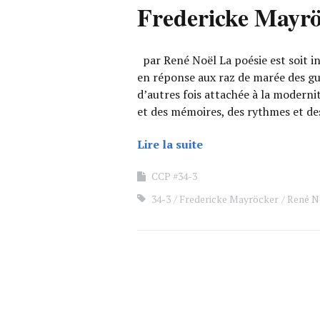
Fredericke Mayrö
par René Noël La poésie est soit ind
en réponse aux raz de marée des gue
d’autres fois attachée à la moderni
et des mémoires, des rythmes et de
Lire la suite
CCP #34-3
34-3
Fredericke Mayröcker
René N