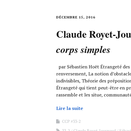
DÉCEMBRE 15, 2016
Claude Royet-Jo
corps simples
par Sébastien Hoët Étrangeté des t
renversement, La notion d’obstacle,
indivisibles, Théorie des prépositio
Étrangeté qui tient peut-être en p
rassemble et les situe, communauté
Lire la suite
CCP #33-2
33-2
Claude Royet-Journoud
Sébas