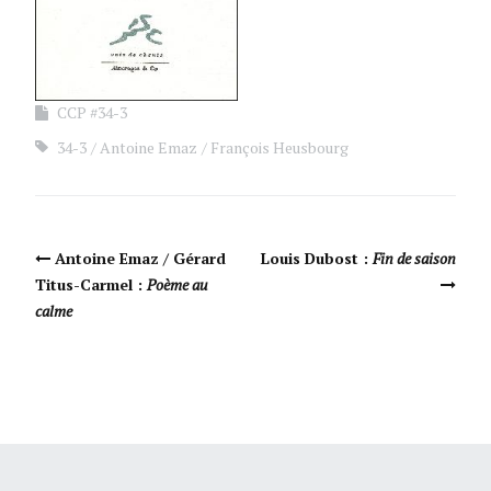
CCP #34-3
34-3
Antoine Emaz
François Heusbourg
Navigation Article
Antoine Emaz / Gérard
Louis Dubost :
Fin de saison
Titus-Carmel :
Poème au
calme