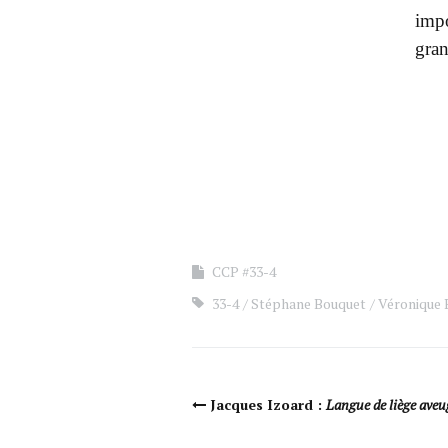
impo
gran
CCP #33-4
33-4
Stéphane Bouquet
Véronique 
Navigation Article
Jacques Izoard :
Langue de liège aveu