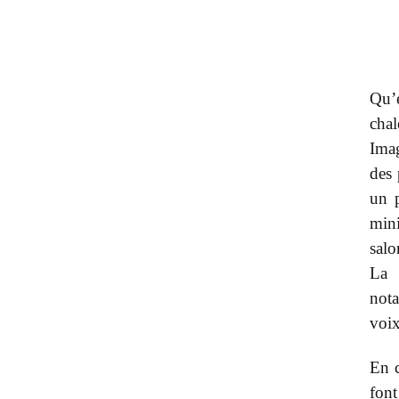
Qu’e
chal
Imag
des 
un 
mini
salo
La 
nota
voi
En c
fon