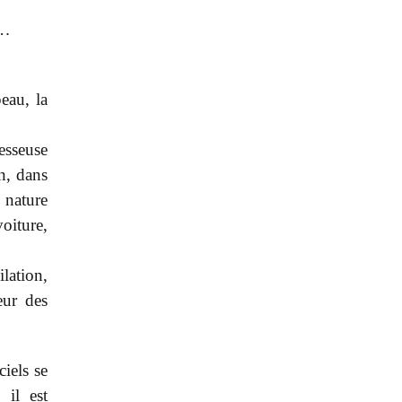
e…
eau, la
esseuse
n, dans
 nature
oiture,
lation,
eur des
ciels se
 il est