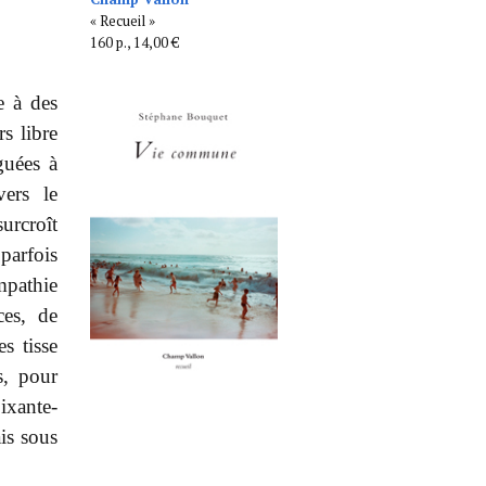
« Recueil »
160 p., 14,00 €
e à des
rs libre
guées à
vers le
urcroît
parfois
mpathie
ces, de
s tisse
s, pour
ixante-
is sous