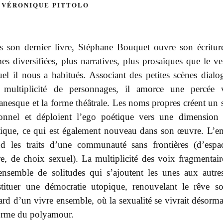
 VÉRONIQUE PITTOLO
s son dernier livre, Stéphane Bouquet ouvre son écritur
es diversifiées, plus narratives, plus prosaïques que le ve
el il nous a habitués. Associant des petites scènes dialo
 multiplicité de personnages, il amorce une percée 
nesque et la forme théâtrale. Les noms propres créent un s
tionnel et déploient l’ego poétique vers une dimension 
ique, ce qui est également nouveau dans son œuvre. L’e
nd les traits d’une communauté sans frontières (d’espa
e, de choix sexuel). La multiplicité des voix fragmentaire
ensemble de solitudes qui s’ajoutent les unes aux autre
stituer une démocratie utopique, renouvelant le rêve so
ard d’un vivre ensemble, où la sexualité se vivrait désorma
forme du polyamour.