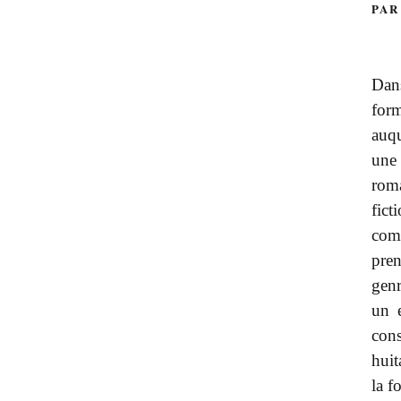
PAR
Dan
form
auqu
une
roma
fic
com
pre
genr
un 
con
huit
la 