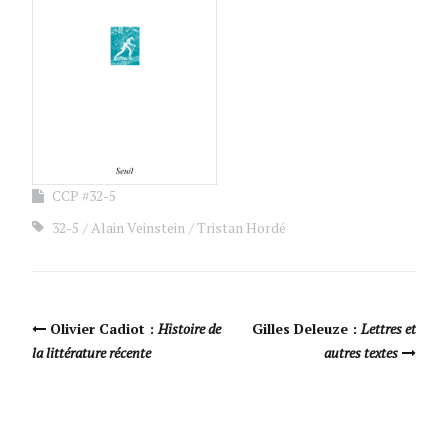
CCP #32-5
32-5
Alain Veinstein
Tristan Hordé
Navigation Article
Olivier Cadiot :
Histoire de
Gilles Deleuze :
Lettres et
la littérature récente
autres textes