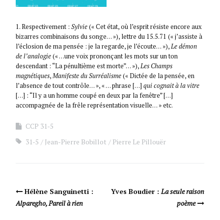
1. Respectivement :
Sylvie
(« Cet état, où l’esprit résiste encore aux
bizarres combinaisons du songe… »), lettre du 15.5.71 (« j’assiste à
l’éclosion de ma pensée : je la regarde, je l’écoute… »),
Le démon
de l’analogie
(« …une voix prononçant les mots sur un ton
descendant : “La pénultième est morte”… »),
Les Champs
magnétiques
,
Manifeste du Surréalisme
(« Dictée de la pensée, en
l’absence de tout contrôle… », « … phrase […]
qui cognait à la vitre
[…] : “Il y a un homme coupé en deux par la fenêtre” […]
accompagnée de la frêle représentation visuelle… » etc.
CCP 31-5
31-5
Jean-Pierre Bobillot
Pierre Le Pillouër
Navigation Article
Hélène Sanguinetti :
Yves Boudier :
La seule raison
Alparegho, Pareil à rien
poème