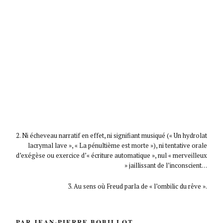
2. Ni écheveau narratif en effet, ni signifiant musiqué (« Un hydrolat
lacrymal lave », « La pénultième est morte »), ni tentative orale
d’exégèse ou exercice d’« écriture automatique », nul « merveilleux
» jaillissant de l’inconscient…
3. Au sens où Freud parla de « l’ombilic du rêve ».
PAR JEAN-PIERRE BOBILLOT