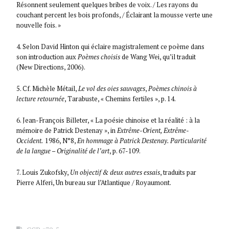
Résonnent seulement quelques bribes de voix. / Les rayons du
couchant percent les bois profonds, / Éclairant la mousse verte une
nouvelle fois. »
4. Selon David Hinton qui éclaire magistralement ce poème dans
son introduction aux
Poèmes choisis
de Wang Wei, qu’il traduit
(New Directions, 2006).
5. Cf. Michèle Métail,
Le vol des oies sauvages
,
Poèmes chinois à
lecture retournée
, Tarabuste, « Chemins fertiles », p. 14.
6. Jean-François Billeter, « La poésie chinoise et la réalité : à la
mémoire de Patrick Destenay », in
Extrême-Orient, Extrême-
Occident.
1986, N°8,
En hommage à Patrick Destenay. Particularité
de la langue – Originalité de l’art
, p. 67-109.
7. Louis Zukofsky,
Un objectif & deux autres essais
, traduits par
Pierre Alferi, Un bureau sur l’Atlantique / Royaumont.