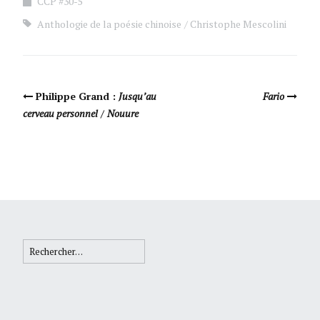
CCP #30-5
Anthologie de la poésie chinoise
Christophe Mescolini
Navigation Article
Philippe Grand :
Jusqu’au
Fario
cerveau personnel
/
Nouure
Rechercher :