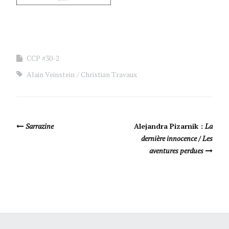
CCP #30-2
Alain Veinstein
Christian Travaux
Navigation Article
Sarrazine
Alejandra Pizarnik :
La
dernière innocence / Les
aventures perdues