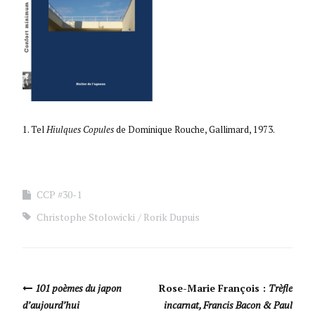
1. Tel
Hiulques Copules
de Dominique Rouche, Gallimard, 1973.
CCP #30-1
Christophe Stolowicki
Rorik Dupuis
Navigation Article
101 poèmes du japon
Rose-Marie François :
Trèfle
d’aujourd’hui
incarnat, Francis Bacon & Paul