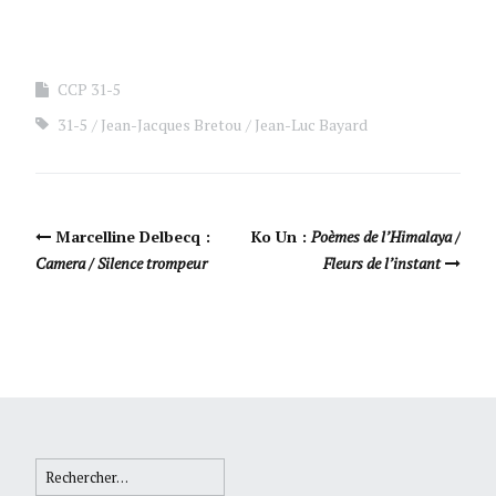
CCP 31-5
31-5
Jean-Jacques Bretou
Jean-Luc Bayard
Navigation Article
Marcelline Delbecq :
Ko Un :
Poèmes de l’Himalaya /
Camera / Silence trompeur
Fleurs de l’instant
Rechercher :