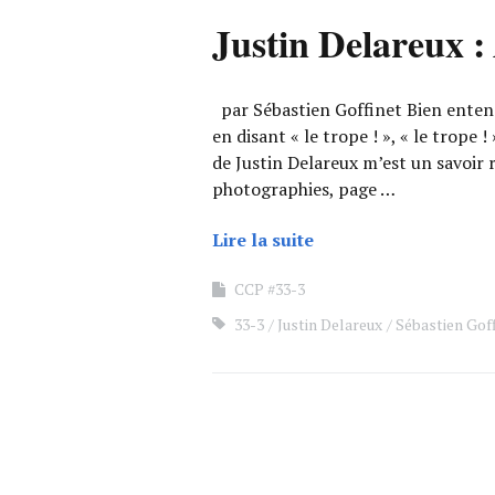
Justin Delareux :
par Sébastien Goffinet Bien entend
en disant « le trope ! », « le trope !
de Justin Delareux m’est un savoir 
photographies, page …
Lire la suite
CCP #33-3
33-3
Justin Delareux
Sébastien Gof