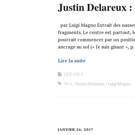
Justin Delareux :
par Luigi Magno Extrait des nasse
fragments. Le centre est partout, le
pourrait commencer par un position
ancrage au sol (« Je suis gisant », p
Lire la suite
CCP #33-5
33-5
Justin Delareux
Luigi Magno
JANVIER 26, 2017