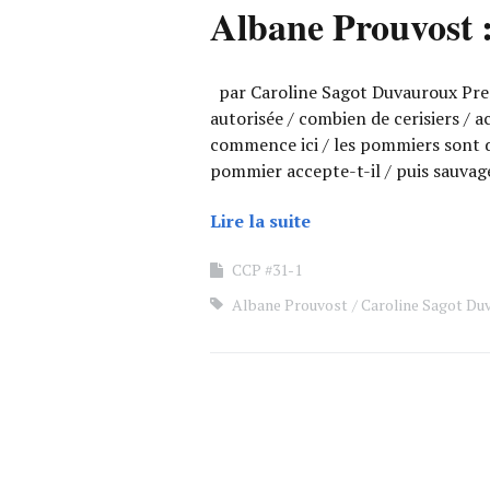
Albane Prouvost 
par Caroline Sagot Duvauroux Premi
autorisée / combien de cerisiers / ac
commence ici / les pommiers sont de
pommier accepte-t-il / puis sauvag
Lire la suite
CCP #31-1
Albane Prouvost
Caroline Sagot Du