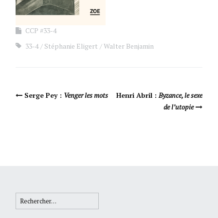
CCP #33-4
33-4
Stéphanie Eligert
Walter Benjamin
Navigation Article
Serge Pey :
Venger les mots
Henri Abril :
Byzance, le sexe
de l’utopie
Rechercher :