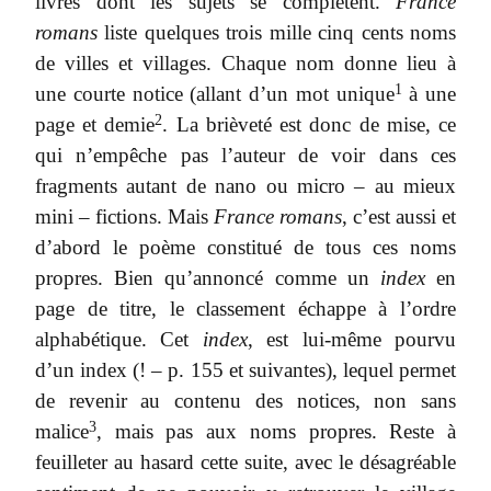
livres dont les sujets se complètent.
France
romans
liste quelques trois mille cinq cents noms
de villes et villages. Chaque nom donne lieu à
1
une courte notice (allant d’un mot unique
à une
2
page et demie
. La brièveté est donc de mise, ce
qui n’empêche pas l’auteur de voir dans ces
fragments autant de nano ou micro – au mieux
mini – fictions. Mais
France romans
, c’est aussi et
d’abord le poème constitué de tous ces noms
propres. Bien qu’annoncé comme un
index
en
page de titre, le classement échappe à l’ordre
alphabétique. Cet
index
, est lui-même pourvu
d’un index (! – p. 155 et suivantes), lequel permet
de revenir au contenu des notices, non sans
3
malice
, mais pas aux noms propres. Reste à
feuilleter au hasard cette suite, avec le désagréable