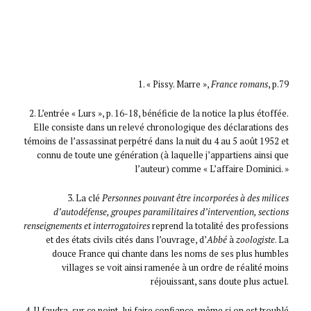
1. « Pissy. Marre »,
France romans
, p.79
2. L’entrée « Lurs », p. 16-18, bénéficie de la notice la plus étoffée.
Elle consiste dans un relevé chronologique des déclarations des
témoins de l’assassinat perpétré dans la nuit du 4 au 5 août 1952 et
connu de toute une génération (à laquelle j’appartiens ainsi que
l’auteur) comme « L’affaire Dominici. »
3. La clé
Personnes pouvant être incorporées à des milices
d’autodéfense, groupes paramilitaires d’intervention, sections
renseignements et interrogatoires
reprend la totalité des professions
et des états civils cités dans l’ouvrage, d’
Abbé
à
zoologiste
. La
douce France qui chante dans les noms de ses plus humbles
villages se voit ainsi ramenée à un ordre de réalité moins
réjouissant, sans doute plus actuel.
4. Il faudra, sur ce point, lui faire confiance, même si on est troublé