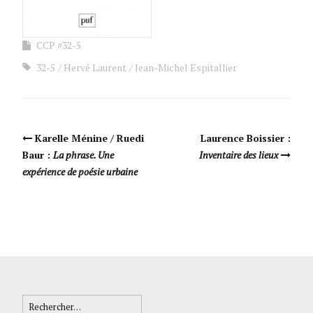
CCP #32-5
32-5
Hervé Laurent
Jean-Michel Espitallier
Navigation Article
Karelle Ménine / Ruedi
Laurence Boissier :
Baur :
La phrase. Une
Inventaire des lieux
expérience de poésie urbaine
Rechercher :