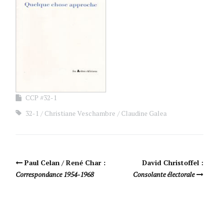
CCP #32-1
32-1
Christiane Veschambre
Claudine Galea
Navigation Article
Paul Celan / René Char :
David Christoffel :
Correspondance 1954-1968
Consolante électorale