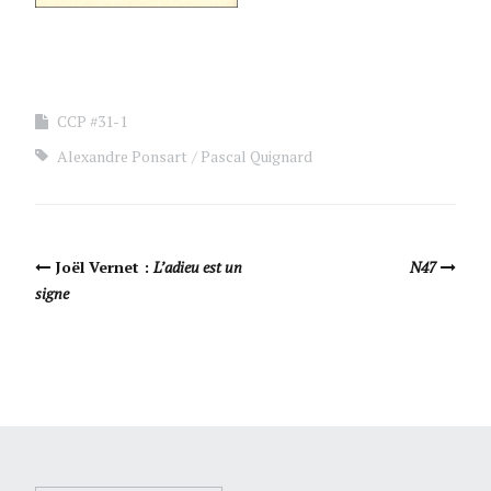
CCP #31-1
Alexandre Ponsart
Pascal Quignard
Navigation Article
Joël Vernet :
L’adieu est un
N47
signe