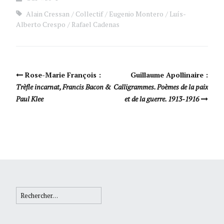
Alain Cressan
Collectif
Eugenio Montero
Luís-
Alberto Crespo
Rafael Cadenas
Navigation Article
Rose-Marie François :
Guillaume Apollinaire :
Trèfle incarnat, Francis Bacon &
Calligrammes. Poèmes de la paix
Paul Klee
et de la guerre. 1913-1916
Rechercher :