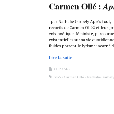
Carmen Ollé :
Apr
par Nathalie Garbely Après tout, 
recueils de Carmen Ollé2 et leur p
voix poétique, féministe, parcourue
existentielles sur sa vie quotidienne
fluides portent le lyrisme incarné 
Lire la suite
CCP #34-5
34-5
Carmen Ollé
Nathalie Garbel