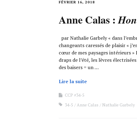
FÉVRIER 16, 2018
Anne Calas :
Hon
par Nathalie Garbely « dans l’embra
changeants caressés de plaisir « j
cœur de mes paysages intérieurs » D
draps de l’été, les lèvres électrisé
des baisers = un …
Lire la suite
CCP #34-5
34-5
Anne Calas
Nathalie Garbely