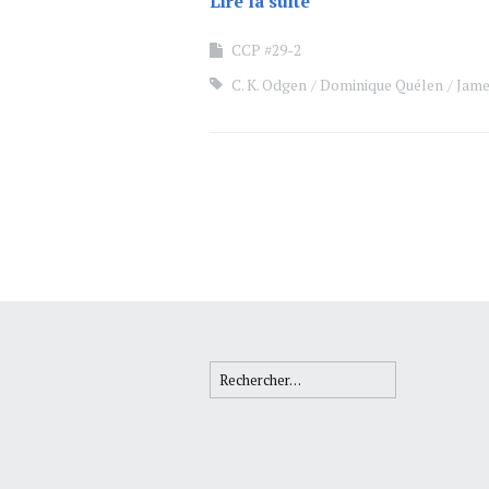
Lire la suite
CCP #29-2
C. K. Odgen
Dominique Quélen
Jame
Rechercher :