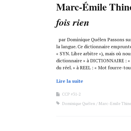
Marc-Émile Thin
fois rien
par Dominique Quélen Passons sur le
la langue. Ce dictionnaire emprunt
« SYN. Libre arbitre »), mais où no
dictionnaire » à DICTIONNAIRE : «
du réel. » à REEL : « Mot fourre-to
Lire la suite
CCP #31-2
Dominique Quélen
Marc-Emile Thin