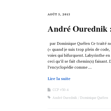
AOÛT 5, 2015
André Ourednik 
par Dominique Quélen Ce traité no
(« quand je suis trop plein de code,
voies qui bifurquent. Labyrinthe en
ceci qu’il se fait chemin(s) faisant
l’encyclopédie comme …
Lire la suite
CCP #30-4
André Ourednik
Dominique Quélen