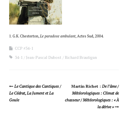
1. G.K. Chesterton,
Le paradoxe ambulant
, Actes Sud, 2004.
CCP #34-1
34-1
Jean-Pascal Dubost
Richard Brautigan
Navigation Article
Le Cantique des Cantiques /
Martin Richet :
De l’âme /
Le Cédrat, La Jument et La
Météorologiques : Climat de
Goule
chasseur / Météorologiques : « À
la dérive »