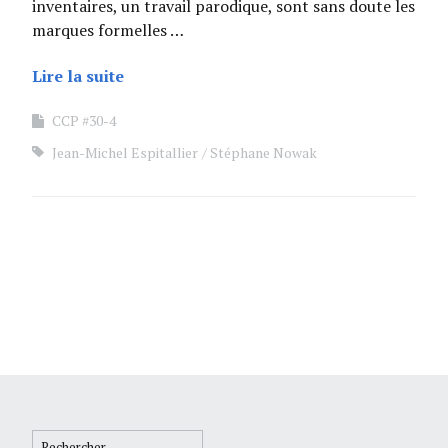
inventaires, un travail parodique, sont sans doute les
marques formelles …
Lire la suite
CCP #30-4
Jean-Michel Espitallier
Stéphane Nowak
Rechercher :