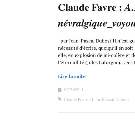
Claude Favre :
A.
névralgique_voyo
par Jean-Pascal Dubost Il n’est gu
nécessité d’écrire, quoiqu’il en soit 
elle, en explosion de mi-colère et de
l’éternullité (Jules Laforgue). L’éc
Lire la suite
CCP #29-1
Claude Favre
Jean-Pascal Dubost