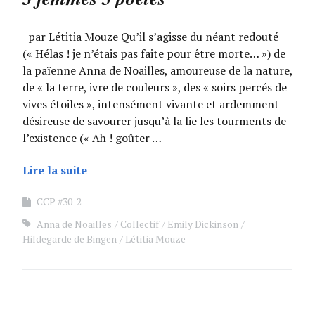
par Létitia Mouze Qu’il s’agisse du néant redouté
(« Hélas ! je n’étais pas faite pour être morte… ») de
la païenne Anna de Noailles, amoureuse de la nature,
de « la terre, ivre de couleurs », des « soirs percés de
vives étoiles », intensément vivante et ardemment
désireuse de savourer jusqu’à la lie les tourments de
l’existence (« Ah ! goûter …
Lire la suite
CCP #30-2
Anna de Noailles
Collectif
Emily Dickinson
Hildegarde de Bingen
Létitia Mouze