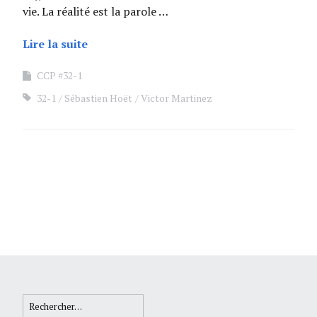
vie. La réalité est la parole …
Lire la suite
CCP #32-1
32-1
Sébastien Hoët
Victor Martinez
Rechercher :