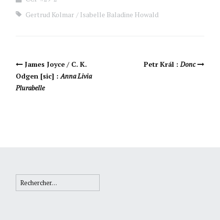
Gertrud Kolmar
Isabelle Baladine Howald
Navigation Article
James Joyce / C. K.
Petr Král :
Donc
Odgen [sic] :
Anna Livia
Plurabelle
Rechercher :