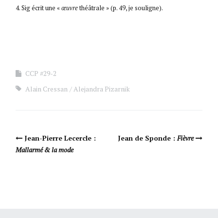
4. Sig écrit une «
œuvre
théâtrale » (p. 49, je souligne).
CCP #29-2
Alain Cressan
Alejandra Pizarnik
Navigation Article
Jean-Pierre Lecercle :
Jean de Sponde :
Fièvre
Mallarmé & la mode