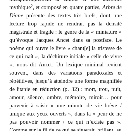
2
mythique
, et composé en quatre parties,
Arbre de
Diane
présente des textes très brefs, dont une
lecture trop rapide ne rendrait pas la densité
magistrale et fragile : le genre de la « miniature »
qu’évoque Jacques Ancet dans sa postface. Le
poème qui ouvre le livre « chant[e] la tristesse de
ce qui naît », la déchirure initiale « celle de vivre
», nous dit Ancet. Un lexique minimal revient
souvent, dans des variations paradoxales et
répétitives, jusqu’à atteindre une forme magnifiée
de litanie en réduction (p. 32) : mort, trou, nuit,
amour, silence, ombre, mémoire, miroir… pour
parvenir à saisir « une minute de vie brève /
unique aux yeux ouverts », dans la « peur de ne
pas pouvoir nommer / ce qui n’existe pas ».
Comme sur le fil de ce qui se situerait, brillant, au