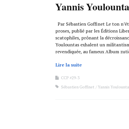
Yannis Youlounta
Par Sébastien Goffinet Le ton n’ét
proses, publié par les Éditions Liber
scatophiles, prônant la décroissance
Youlountas exhalent un militantism
revendiquée, au fameux Album zutiq
Lire la suite
CCP #29-3
Sébastien Goffinet
Yannis Youlount