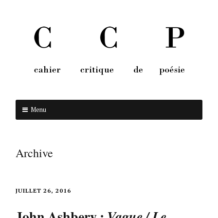
Menu
Aller au contenu
Archive
JUILLET 26, 2016
John Ashbery :
Vague / Le