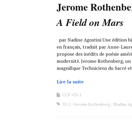
Jerome Rothenbe
A Field on Mars
par Nadine Agostini Une édition bil
en français, traduit par Anne-Laure
propose des inédits de poésie amér
modernité. Jerome Rothenberg, un d
magnifique Techniciens du Sacré e
Lire la suite
CCP #33-2
33-2
Jerome Rothenberg
Nadine Ag