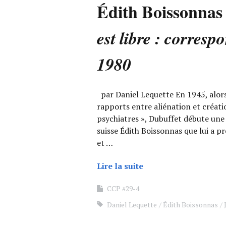
Édith Boissonnas 
est libre : corresp
1980
par Daniel Lequette En 1945, alors 
rapports entre aliénation et créat
psychiatres », Dubuffet débute une
suisse Édith Boissonnas que lui a p
et …
Lire la suite
CCP #29-4
Daniel Lequette
Édith Boissonnas