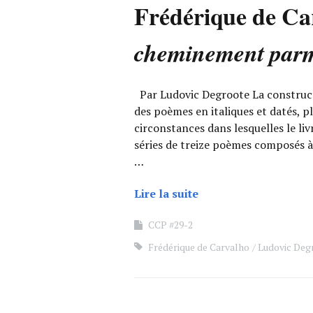
Frédérique de Ca
cheminement par
Par Ludovic Degroote La constructi
des poèmes en italiques et datés, pl
circonstances dans lesquelles le livr
séries de treize poèmes composés à 
…
Lire la suite
CCP #29-2
Frédérique de Carvalho
Ludovic Deg